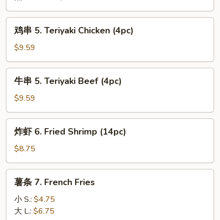
Dumplings
(7pc)
鸡
鸡串 5. Teriyaki Chicken (4pc)
串
5.
$9.59
Teriyaki
Chicken
牛
牛串 5. Teriyaki Beef (4pc)
(4pc)
串
5.
$9.59
Teriyaki
Beef
炸
炸虾 6. Fried Shrimp (14pc)
(4pc)
虾
6.
$8.75
Fried
Shrimp
薯
薯条 7. French Fries
(14pc)
条
7.
小 S.:
$4.75
French
大 L.:
$6.75