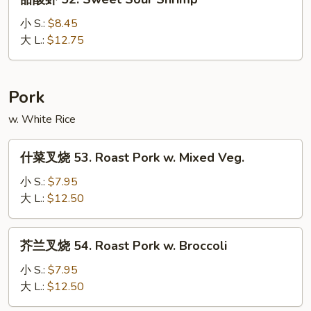
Chicken
酸
虾
小 S.:
$8.45
52.
大 L.:
$12.75
Sweet
Sour
Shrimp
Pork
w. White Rice
什
什菜叉烧 53. Roast Pork w. Mixed Veg.
菜
叉
小 S.:
$7.95
烧
大 L.:
$12.50
53.
Roast
芥
芥兰叉烧 54. Roast Pork w. Broccoli
Pork
兰
w.
叉
小 S.:
$7.95
Mixed
烧
大 L.:
$12.50
Veg.
54.