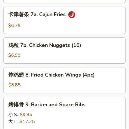
Fries
卡
卡津薯条 7a. Cajun Fries
津
薯
$6.79
条
7a.
鸡
Cajun
鸡粒 7b. Chicken Nuggets (10)
粒
Fries
7b.
$6.99
Chicken
Nuggets
炸
炸鸡翅 8. Fried Chicken Wings (4pc)
(10)
鸡
翅
$8.85
8.
Fried
烤
烤排骨 9. Barbecued Spare Ribs
Chicken
排
Wings
骨
小 S.:
$9.95
(4pc)
9.
大 L.:
$17.25
Barbecued