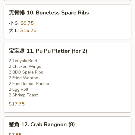
Spare
无
无骨排 10. Boneless Spare Ribs
Ribs
骨
排
小 S.:
$9.75
10.
大 L.:
$16.25
Boneless
Spare
宝
宝宝盘 11. Pu Pu Platter (for 2)
Ribs
宝
盘
2 Teriyaki Beef
2 Chicken Wings
11.
2 BBQ Spare Ribs
Pu
2 Fried Wonton
Pu
2 Fried Jumbo Shrimp
Platter
2 Egg Roll
2 Shrimp Toast
(for
$17.75
2)
蟹
蟹角 12. Crab Rangoon (8)
角
12.
$7.85