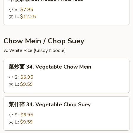
楼
炒
小 S.:
$7.95
饭
大 L.:
$12.25
33.
House
Fried
Chow Mein / Chop Suey
Rice
w. White Rice (Crispy Noodle)
菜
菜炒面 34. Vegetable Chow Mein
炒
面
小 S.:
$6.95
34.
大 L.:
$9.59
Vegetable
Chow
菜
菜什碎 34. Vegetable Chop Suey
Mein
什
碎
小 S.:
$6.95
34.
大 L.:
$9.59
Vegetable