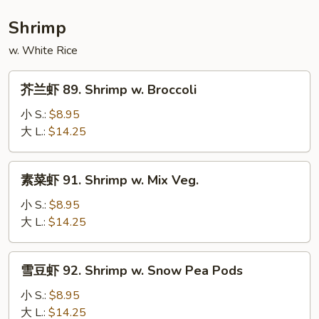
w.
Mushroom
Shrimp
w. White Rice
芥
芥兰虾 89. Shrimp w. Broccoli
兰
虾
小 S.:
$8.95
89.
大 L.:
$14.25
Shrimp
w.
素
素菜虾 91. Shrimp w. Mix Veg.
Broccoli
菜
虾
小 S.:
$8.95
91.
大 L.:
$14.25
Shrimp
w.
雪
雪豆虾 92. Shrimp w. Snow Pea Pods
Mix
豆
Veg.
虾
小 S.:
$8.95
92.
大 L.:
$14.25