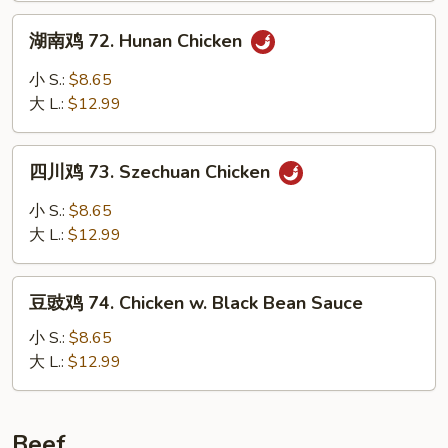
&
湖
Spicy
湖南鸡 72. Hunan Chicken
南
Chicken
鸡
小 S.:
$8.65
72.
大 L.:
$12.99
Hunan
Chicken
四
四川鸡 73. Szechuan Chicken
川
鸡
小 S.:
$8.65
73.
大 L.:
$12.99
Szechuan
Chicken
豆
豆豉鸡 74. Chicken w. Black Bean Sauce
豉
鸡
小 S.:
$8.65
74.
大 L.:
$12.99
Chicken
w.
Black
Beef