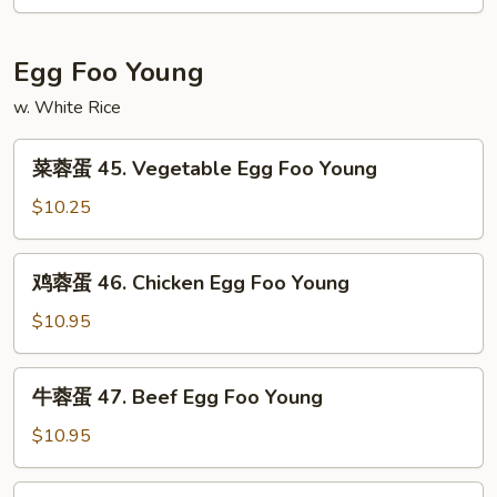
44.
House
Lo
Egg Foo Young
Mein
w. White Rice
菜
菜蓉蛋 45. Vegetable Egg Foo Young
蓉
蛋
$10.25
45.
Vegetable
鸡
鸡蓉蛋 46. Chicken Egg Foo Young
Egg
蓉
Foo
蛋
$10.95
Young
46.
Chicken
牛
牛蓉蛋 47. Beef Egg Foo Young
Egg
蓉
Foo
蛋
$10.95
Young
47.
Beef
虾