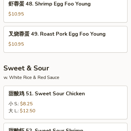
虾蓉蛋 48. Shrimp Egg Foo Young
Egg
蓉
Foo
蛋
$10.95
Young
48.
Shrimp
叉
叉烧蓉蛋 49. Roast Pork Egg Foo Young
Egg
烧
Foo
蓉
$10.95
Young
蛋
49.
Roast
Sweet & Sour
Pork
w. White Rice & Red Sauce
Egg
Foo
甜
Young
甜酸鸡 51. Sweet Sour Chicken
酸
鸡
小 S.:
$8.25
51.
大 L.:
$12.50
Sweet
Sour
甜
甜酸虾 52. Sweet Sour Shrimp