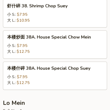
Chow
虾
虾什碎 38. Shrimp Chop Suey
Mein
什
碎
小 S.:
$7.95
38.
大 L.:
$10.95
Shrimp
Chop
本
本楼炒面 38A. House Special Chow Mein
Suey
楼
炒
小 S.:
$7.95
面
大 L.:
$12.75
38A.
House
本
本楼什碎 38A. House Special Chop Suey
Special
楼
Chow
什
小 S.:
$7.95
Mein
碎
大 L.:
$12.75
38A.
House
Special
Lo Mein
Chop