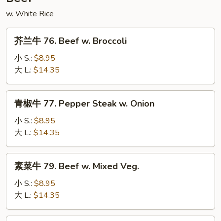
Bean
w. White Rice
Sauce
芥
芥兰牛 76. Beef w. Broccoli
兰
牛
小 S.:
$8.95
76.
大 L.:
$14.35
Beef
w.
青
青椒牛 77. Pepper Steak w. Onion
Broccoli
椒
牛
小 S.:
$8.95
77.
大 L.:
$14.35
Pepper
Steak
素
素菜牛 79. Beef w. Mixed Veg.
w.
菜
Onion
牛
小 S.:
$8.95
79.
大 L.:
$14.35
Beef
w.