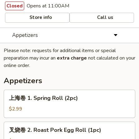
Opens at 11:00AM
Closed
Store info
Call us
Appetizers
Please note: requests for additional items or special
preparation may incur an
extra charge
not calculated on your
online order.
Appetizers
上
上海卷 1. Spring Roll (2pc)
海
卷
$2.99
1.
Spring
叉
叉烧卷 2. Roast Pork Egg Roll (1pc)
Roll
烧
(2pc)