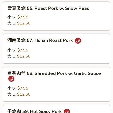
Roast
雪
雪豆叉烧 55. Roast Pork w. Snow Peas
Pork
豆
w.
叉
小 S.:
$7.95
Broccoli
烧
大 L.:
$12.50
55.
Roast
湖
湖南叉烧 57. Hunan Roast Pork
Pork
南
w.
叉
小 S.:
$7.95
Snow
烧
大 L.:
$12.50
Peas
57.
Hunan
鱼
Roast
鱼香肉丝 58. Shredded Pork w. Garlic Sauce
香
Pork
肉
丝
小 S.:
$7.95
58.
大 L.:
$12.50
Shredded
Pork
干
干烧肉 59. Hot Spicy Pork
w.