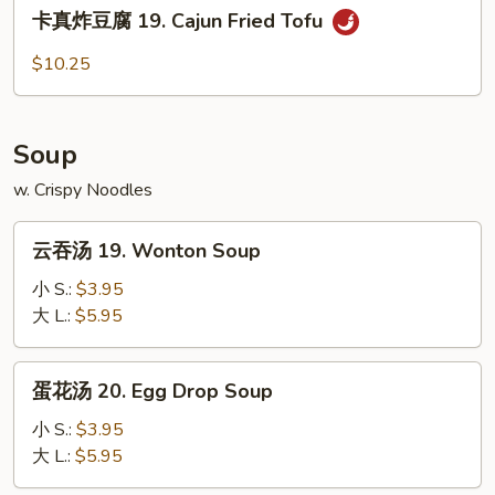
卡
卡真炸豆腐 19. Cajun Fried Tofu
(5)
真
炸
$10.25
豆
腐
19.
Soup
Cajun
Fried
w. Crispy Noodles
Tofu
云
云吞汤 19. Wonton Soup
吞
汤
小 S.:
$3.95
19.
大 L.:
$5.95
Wonton
Soup
蛋
蛋花汤 20. Egg Drop Soup
花
汤
小 S.:
$3.95
20.
大 L.:
$5.95
Egg