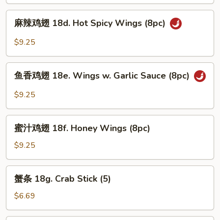
18b.
麻
Cajun
麻辣鸡翅 18d. Hot Spicy Wings (8pc)
辣
Wings
鸡
$9.25
(8pc)
翅
18d.
鱼
Hot
鱼香鸡翅 18e. Wings w. Garlic Sauce (8pc)
香
Spicy
鸡
$9.25
Wings
翅
(8pc)
18e.
蜜
Wings
蜜汁鸡翅 18f. Honey Wings (8pc)
汁
w.
鸡
$9.25
Garlic
翅
Sauce
18f.
蟹
(8pc)
蟹条 18g. Crab Stick (5)
Honey
条
Wings
18g.
$6.69
(8pc)
Crab
Stick