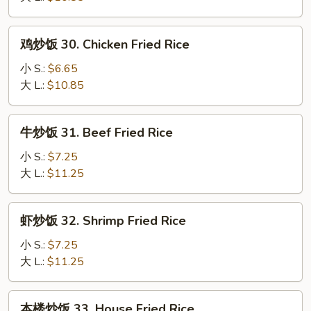
29.
Roast
鸡
鸡炒饭 30. Chicken Fried Rice
Pork
炒
Fried
饭
小 S.:
$6.65
Rice
30.
大 L.:
$10.85
Chicken
Fried
牛
牛炒饭 31. Beef Fried Rice
Rice
炒
饭
小 S.:
$7.25
31.
大 L.:
$11.25
Beef
Fried
虾
虾炒饭 32. Shrimp Fried Rice
Rice
炒
饭
小 S.:
$7.25
32.
大 L.:
$11.25
Shrimp
Fried
本
本楼炒饭 33. House Fried Rice
Rice