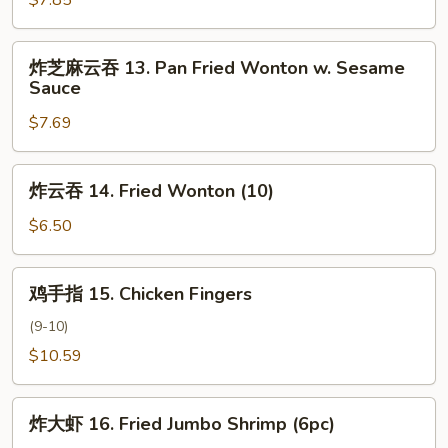
Crab
Rangoon
炸
炸芝麻云吞 13. Pan Fried Wonton w. Sesame
(8)
芝
Sauce
麻
$7.69
云
吞
13.
炸
炸云吞 14. Fried Wonton (10)
Pan
云
Fried
吞
$6.50
Wonton
14.
w.
Fried
鸡
Sesame
鸡手指 15. Chicken Fingers
Wonton
手
Sauce
(10)
指
(9-10)
15.
$10.59
Chicken
Fingers
炸
炸大虾 16. Fried Jumbo Shrimp (6pc)
大