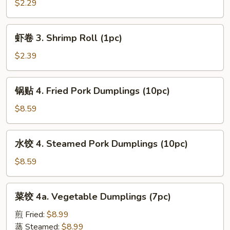
卷
$2.29
2.
Roast
虾
虾卷 3. Shrimp Roll (1pc)
Pork
卷
Egg
3.
$2.39
Roll
Shrimp
(1pc)
Roll
锅
锅贴 4. Fried Pork Dumplings (10pc)
(1pc)
贴
4.
$8.59
Fried
Pork
水
水饺 4. Steamed Pork Dumplings (10pc)
Dumplings
饺
(10pc)
4.
$8.59
Steamed
Pork
菜
菜饺 4a. Vegetable Dumplings (7pc)
Dumplings
饺
(10pc)
4a.
煎 Fried:
$8.99
Vegetable
蒸 Steamed:
$8.99