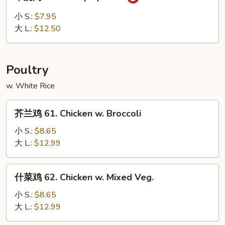
烧
Garlic
肉
小 S.:
$7.95
Sauce
59.
大 L.:
$12.50
Hot
Spicy
Pork
Poultry
w. White Rice
芥
芥兰鸡 61. Chicken w. Broccoli
兰
鸡
小 S.:
$8.65
61.
大 L.:
$12.99
Chicken
w.
什
什菜鸡 62. Chicken w. Mixed Veg.
Broccoli
菜
鸡
小 S.:
$8.65
62.
大 L.:
$12.99
Chicken