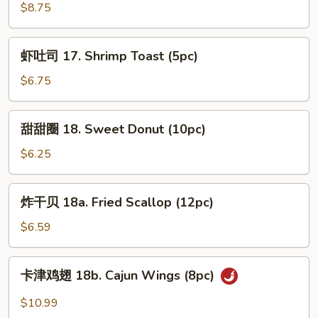
虾
$8.75
16.
Fried
虾
虾吐司 17. Shrimp Toast (5pc)
Jumbo
吐
Shrimp
司
$6.75
(6pc)
17.
Shrimp
甜
甜甜圈 18. Sweet Donut (10pc)
Toast
甜
(5pc)
圈
$6.25
18.
Sweet
炸
炸干贝 18a. Fried Scallop (12pc)
Donut
干
(10pc)
贝
$6.59
18a.
Fried
卡
卡津鸡翅 18b. Cajun Wings (8pc)
Scallop
津
(12pc)
鸡
$10.99
翅