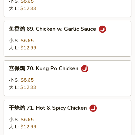
小 S.:
$8.65
68.
大 L.:
$12.99
Curry
Chicken
鱼
w.
鱼香鸡 69. Chicken w. Garlic Sauce
香
Onions
鸡
小 S.:
$8.65
69.
大 L.:
$12.99
Chicken
w.
宫
Garlic
宫保鸡 70. Kung Po Chicken
保
Sauce
鸡
小 S.:
$8.65
70.
大 L.:
$12.99
Kung
Po
干
Chicken
干烧鸡 71. Hot & Spicy Chicken
烧
鸡
小 S.:
$8.65
71.
大 L.:
$12.99
Hot